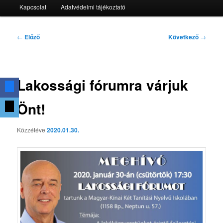
Kapcsolat
Adatvédelmi tájékoztató
Bejegyzés
←
Előző
Következő
→
navigáció
Lakossági fórumra várjuk
Önt!
Közzétéve
2020.01.30.