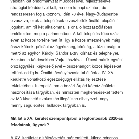
valóban két önkormányzat működésével, fejlesztéseivel,
stratégiai kérdéseivel kell, ha nem is napi szinten, de
rendszeresen foglalkoznom. Idén 70 éve, Nagy-Budapestbe
olvasztva, ezek a települések elvesztették önálló települési
jogukat, amiről két alkalommal is önálló hozzászólásban
emlékeztem meg a parlamentben. A két település több száz
éven át közös történelmet írt, így a közös intézmények máig
összekötnek, például az ügyészség, bíróság, a tűzoltóság, a
metró az egykori Károlyi Sándor aktív kórház és telephelyei.
Ezekben a kérdésekben Varju Lászlóval –Újpest másik egyéni
országgyűlési képviselőjével – összehangolt közös lépéseket
tettünk eddig is. Önálló törvényjavaslattal éltünk a IV–XV.
kerületre vonatkozó egészségügyi ellátás fejlesztése
tekintetében. Interpelláltam a bezárt Árpád kórház épülete
hasznosítása tárgyában, és miniszteri megkereséseket tettem
az M3 kivezető szakaszán illegálisan elhelyezett nagy
mennyiségű építési hulladék tárgyában is.
Mit lát a XV. kerület szempontjából a legfontosabb 2020-as
feladatnak, ügynek?
A XV. kerületet a költségvetés már említett, kilenc hónapos