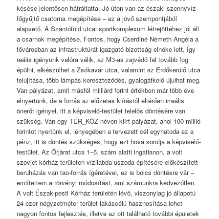
késése jelentősen hátráltatta. Jó úton van az északi szennyvíz-
főgyűjtő csatorna megépítése – ez a jövő szempontjából
alapvető. A Szántóföld utcai sportkomplexum létrejöttéhez jól áll
a csarnok megépítése. Fontos, hogy Cserdiné Németh Angéla a
fővárosban az infrastruktúrát igazgató bizottság elnöke lett. Így
reális igényünk valóra válik, az M3-as zajvédő fal tovább fog
épülni, elkészülhet a Zsókavár utca, valamint az Erdőkerülő utca
felújítása, több lámpás kereszteződés, gyalogátkelő újulhat meg.
Van pályázat, amit másfél milliárd forint értékben már több éve
elnyertünk, de a forrás az előzetes kiírástól eltérően irreális
önerőt igényel, itt a képviselő-testület felelős döntésére van
szükség. Van egy TÉR_KÖZ néven kiírt pályázat, ahol 100 millió
forintot nyertünk el, lényegében a tervezett cél egyhatoda ez a
pénz, itt is döntés szükséges, hogy ezt hová sorolja a képviselő-
testület. Az Őrjárat utca 1–5. szám alatti ingatlanon, a volt
szovjet kórház területen vízilabda uszoda építésére előkészített
beruházás van tao-forrás ígéretével, ez is bölcs döntésre vár –
említettem a törvényi módosítást, ami számunkra kedvezőtlen.
A volt Észak-pesti Kórház területén lévő, viszonylag jó állapotú
24 ezer négyzetméter terület lakáscélú hasznosítása lehet
nagyon fontos fejlesztés, illetve az ott található további épületek