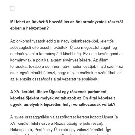
Mi lehet az üdvözítő hozzáállás az önkormányzatok részéről
ebben a helyzetben?
Az önkormányzatok eddig is nagy különbségekkel, jelentős
adósságbeli eltéréssel működtek. Újabb megosztottságot fog
eredményezni a kormánypárti kisebbség. Ez nem kevés gond a
kormánynak a politikai akarat érvényesítésére. Az állami
forrásokat továbbra sem normatív módon osztják majd szét – ez
csak egyértelműbbé teszi, hogy milyen esélyekre számíthatnak
az ellenzéki összefogás által vezetett települések.
A XV. kerület, illetve Újpest egy részének parlamenti
képviselőjeként melyek voltak azok az Ön által képviselt
ügyek, amelyek kifejezetten helyi vonatkozásúak voltak?
A 12-es országgyűlési választókörzet keretei között Újpest (a
XV. kerület felől nézve a Rózsa utcáig terjedő része),
Rákospalota, Pestújhely Újpalota egy választókerület. Így