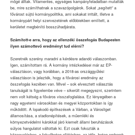
mögé álltak. Vitamentes, egységes kampányfeladatban mutatták
be, mire számíthatnak a szavazópolgárok. Sokat „segített” a
fővárost sújtó kormánypolitika, ami sokakat irritált, illetve a
kormánypárt helyi szervezetének előbbiekben említett, a
kerületet megbénító bosszúhadjárata.
Számított-e arra, hogy az ellenzéki összefogás Budapesten
ilyen számottevő eredményt tud elérni?
Szeretnék szerény maradni a kérdésre adandó válaszomban.
Igen, számítottam rá. A kormány intézkedései már az EP-
választáson, vagy korábban, a 2018-as országgyűlési
választáson is jelezték, hogy a fővárosi eredmény az
összefogás kezében van. Mivel – sok elvesztett választás
tanulságát is figyelembe véve – sikerült megegyezni, szerintem
nem volt kétség a főváros visszafoglalása. Ez lényegében a
nagy egyetemi városokban és megyei központokban is így
működött. A lopakodó építkezések a Várban, a Városliget
államosítása, a stadionépítések, a műemléki és
környezetvédelmi károkkal járó kiemelt állami beruházások
súlyos hangulatot váltottak ki. Ezt csak fokozták a
köznevelésben, a fekvőbeteg-ellátásban, az idős, beteg emberek