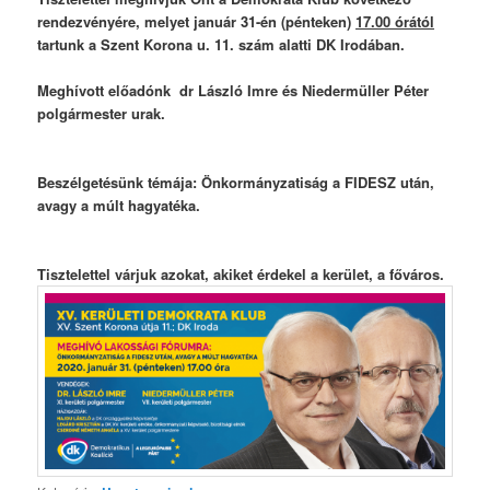
rendezvényére, melyet január 31-én (pénteken)
17.00 órától
tartunk a Szent Korona u. 11. szám alatti DK Irodában.
Meghívott előadónk dr László Imre és Niedermüller Péter
polgármester urak.
Beszélgetésünk témája: Önkormányzatiság a FIDESZ után,
avagy a múlt hagyatéka.
Tisztelettel várjuk azokat, akiket érdekel a kerület, a főváros.