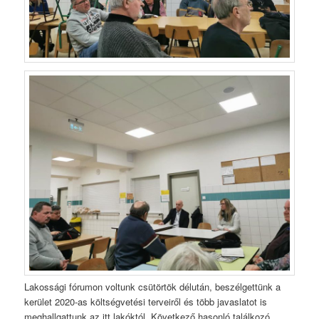
Lakossági fórumon voltunk csütörtök délután, beszélgettünk a
kerület 2020-as költségvetési terveiről és több javaslatot is
meghallgattunk az itt lakóktól. Következő hasonló találkozó