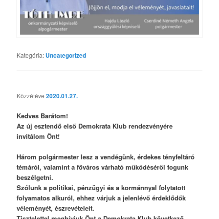
Kategória:
Uncategorized
Közzétéve
2020.01.27.
Kedves Barátom!
Az új esztendő első Demokrata Klub rendezvényére
invitálom Önt!
Három polgármester lesz a vendégünk, érdekes tényfeltáró
témáról, valamint a főváros várható működéséről fogunk
beszélgetni.
Szólunk a politikai, pénzügyi és a kormánnyal folytatott
folyamatos alkuról, ehhez várjuk a jelenlévő érdeklődők
véleményét, észrevételeit.
Tisztelettel meghívjuk Önt a Demokrata Klub következő