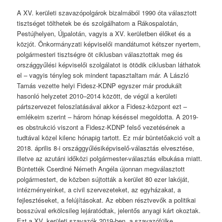
A XV. kerületi szavazópolgárok bizalmából 1990 óta választott
tisztséget tölthetek be és szolgálhatom a Rákospalotán,
Pestújhelyen, Újpalotán, vagyis a XV. kerületben élőket és a
közjót. Önkormányzati képviselői mandátumot kétszer nyertem,
polgármesteri tisztségre öt ciklusban választottak meg és
országgyűlési képviselői szolgálatot is ötödik ciklusban láthatok
el – vagyis tényleg sok mindent tapasztaltam már. A László
Tamás vezette helyi Fidesz-KDNP egyszer már produkált
hasonló helyzetet 2010–2014 között, de végül a kerületi
pártszervezet feloszlatásával akkor a Fidesz-központ ezt –
emlékeim szerint – három hónap késéssel megoldotta. A 2019-
es obstrukció viszont a Fidesz­­­­-KDNP felső vezetésének a
tudtával közel kilenc hónapig tartott. Ez már büntetőakció volt a
2018. április 8-i országgyűlésiképviselő-választás elvesztése,
illetve az azutáni időközi polgármester-választás elbukása miatt.
Büntették Cserdiné Németh Angéla újonnan megválasztott
polgármestert, de közben sújtották a kerület 80 ezer lakóját,
intézményeinket, a civil szervezeteket, az egyházakat, a
fejlesztéseket, a felújításokat. Az ebben résztvevők a politikai
bosszúval erkölcsileg lejáratódtak, jelentős anyagi kárt okoztak.
Ezt a XV. kerületi szavazók 2019-ben, a szavazófülke