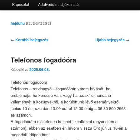
Kapcsolat
Adatvédelmi tájékoztató
hajduhu
BEJEGYZÉSEI
Bejegyzés
←
Korábbi bejegyzés
Újabb bejegyzés
→
navigáció
Telefonos fogadóóra
Közzétéve
2020.06.08.
Telefonos fogadóóra
Telefonos – rendhagyó – fogadóórán várom hívását, ha
problémája, ha kérdése van, vagy ha „csak” elmondaná
véleményét a közügyekről, a körülöttünk lévő eseményekről
június 10-én, szerdán 10.00 órától 12.00 óráig a 06-30-899-2663-
as számon.
A fogadóórára előzetesen is lehet jelentkezni (ugyanezen a
számon), ebben az esetben én hívom vissza Önt június 10-én a
megadott időpontban.