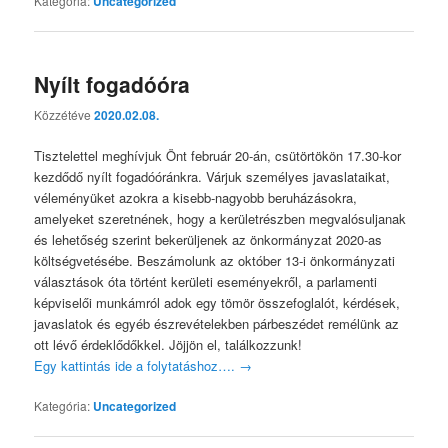
Kategória:
Uncategorized
Nyílt fogadóóra
Közzétéve
2020.02.08.
Tisztelettel meghívjuk Önt február 20-án, csütörtökön 17.30-kor
kezdődő nyílt fogadóóránkra. Várjuk személyes javaslataikat,
véleményüket azokra a kisebb-nagyobb beruházásokra,
amelyeket szeretnének, hogy a kerületrészben megvalósuljanak
és lehetőség szerint bekerüljenek az önkormányzat 2020-as
költségvetésébe. Beszámolunk az október 13-i önkormányzati
választások óta történt kerületi eseményekről, a parlamenti
képviselői munkámról adok egy tömör összefoglalót, kérdések,
javaslatok és egyéb észrevételekben párbeszédet remélünk az
ott lévő érdeklődőkkel. Jöjjön el, találkozzunk!
Egy kattintás ide a folytatáshoz….
→
Kategória:
Uncategorized