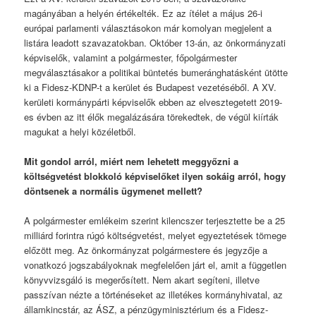
magányában a helyén értékelték. Ez az ítélet a május 26-i
európai parlamenti választásokon már komolyan megjelent a
listára leadott szavazatokban. Október 13-án, az önkormányzati
képviselők, valamint a polgármester, főpolgármester
megválasztásakor a politikai büntetés bumeránghatásként ütötte
ki a Fidesz-KDNP-t a kerület és Budapest vezetéséből. A XV.
kerületi kormánypárti képviselők ebben az elvesztegetett 2019-
es évben az itt élők megalázására törekedtek, de végül kiírták
magukat a helyi közéletből.
Mit gondol arról, miért nem lehetett meggyőzni a
költségvetést blokkoló képviselőket ilyen sokáig arról, hogy
döntsenek a normális ügymenet mellett?
A polgármester emlékeim szerint kilencszer terjesztette be a 25
milliárd forintra rúgó költségvetést, melyet egyeztetések tömege
előzött meg. Az önkormányzat polgármestere és jegyzője a
vonatkozó jogszabályoknak megfelelően járt el, amit a független
könyvvizsgáló is megerősített. Nem akart segíteni, illetve
passzívan nézte a történéseket az illetékes kormányhivatal, az
államkincstár, az ÁSZ, a pénzügyminisztérium és a Fidesz-