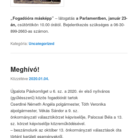
„Fogadóóra másképp”
– látogatás
a Parlamentben, január 23-
án,
csütörtökön 10.00 órától. Bejelentkezés szükséges a 06-30-
899-2663-as számon.
Kategória:
Uncategorized
Meghívó!
Közzétéve
2020.01.04.
Újpalota Páskomliget u 6. sz. a 2020. év első nyilvános
(gyűlésszerű) közös fogadóórát tartok
Cserdiné Németh Angéla polgármester, Tóth Veronika
alpolgármester, Vékás Sándor a 9. sz.
önkormányzati választókörzet képviselője, Palocsai Béla a 13.
sz. körzet képviselője közreműködésével.
– beszámolunk az október 13. önkormányzati választások óta
történt kerületi eseményekről.