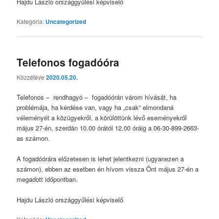
Hajdu László országgyűlési képviselő
Kategória:
Uncategorized
Telefonos fogadóóra
Közzétéve
2020.05.20.
Telefonos – rendhagyó – fogadóórán várom hívását, ha
problémája, ha kérdése van, vagy ha „csak” elmondaná
véleményét a közügyekről, a körülöttünk lévő eseményekről
május 27-én, szerdán 10.00 órától 12.00 óráig a 06-30-899-2663-
as számon.
A fogadóórára előzetesen is lehet jelentkezni (ugyanezen a
számon), ebben az esetben én hívom vissza Önt május 27-én a
megadott időpontban.
Hajdu László országgyűlési képviselő