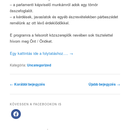
– a parlamenti képviselő munkámról adok egy tömör
összefoglalót.
– a kérdések, javaslatok és egyéb észrevételekben párbeszédet
remélünk az ott lévő érdeklődőkkel.
E programra a felsorolt közszereplők nevében sok tisztelettel
hívom meg Önt / Önöket.
Egy kattintás ide a folytatáshoz….
→
Kategória:
Uncategorized
Bejegyzés
←
Korábbi bejegyzés
Újabb bejegyzés
→
navigáció
KÖVESSEN A FACEBOOKON IS
facebook