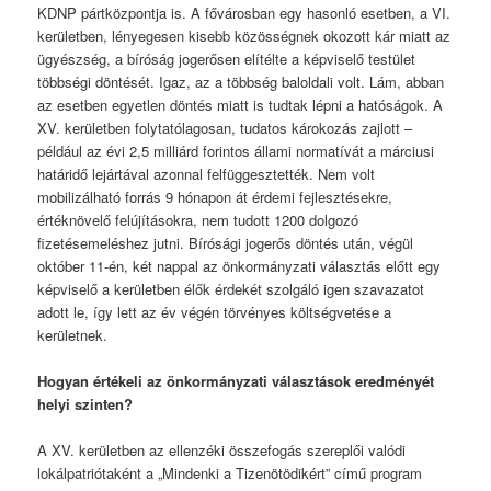
KDNP pártközpontja is. A fővárosban egy hasonló esetben, a VI.
kerületben, lényegesen kisebb közösségnek okozott kár miatt az
ügyészség, a bíróság jogerősen elítélte a képviselő testület
többségi döntését. Igaz, az a többség baloldali volt. Lám, abban
az esetben egyetlen döntés miatt is tudtak lépni a hatóságok. A
XV. kerületben folytatólagosan, tudatos károkozás zajlott –
például az évi 2,5 milliárd forintos állami normatívát a márciusi
határidő lejártával azonnal felfüggesztették. Nem volt
mobilizálható forrás 9 hónapon át érdemi fejlesztésekre,
értéknövelő felújításokra, nem tudott 1200 dolgozó
fizetésemeléshez jutni. Bírósági jogerős döntés után, végül
október 11-én, két nappal az önkormányzati választás előtt egy
képviselő a kerületben élők érdekét szolgáló igen szavazatot
adott le, így lett az év végén törvényes költségvetése a
kerületnek.
Hogyan értékeli az önkormányzati választások eredményét
helyi szinten?
A XV. kerületben az ellenzéki összefogás szereplői valódi
lokálpatriótaként a „Mindenki a Tizenötödikért” című program