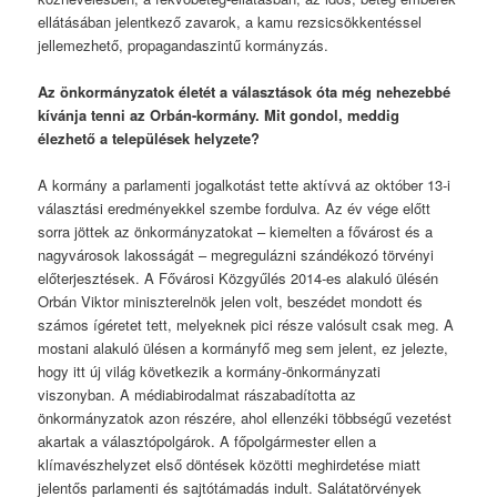
ellátásában jelentkező zavarok, a kamu rezsicsökkentéssel
jellemezhető, propagandaszintű kormányzás.
Az önkormányzatok életét a választások óta még nehezebbé
kívánja tenni az Orbán-kormány. Mit gondol, meddig
élezhető a települések helyzete?
A kormány a parlamenti jogalkotást tette aktívvá az október 13-i
választási eredményekkel szembe fordulva. Az év vége előtt
sorra jöttek az önkormányzatokat – kiemelten a fővárost és a
nagyvárosok lakosságát – megregulázni szándékozó törvényi
előterjesztések. A Fővárosi Közgyűlés 2014-es alakuló ülésén
Orbán Viktor miniszterelnök jelen volt, beszédet mondott és
számos ígéretet tett, melyeknek pici része valósult csak meg. A
mostani alakuló ülésen a kormányfő meg sem jelent, ez jelezte,
hogy itt új világ következik a kormány-önkormányzati
viszonyban. A médiabirodalmat rászabadította az
önkormányzatok azon részére, ahol ellenzéki többségű vezetést
akartak a választópolgárok. A főpolgármester ellen a
klímavészhelyzet első döntések közötti meghirdetése miatt
jelentős parlamenti és sajtótámadás indult. Salátatörvények