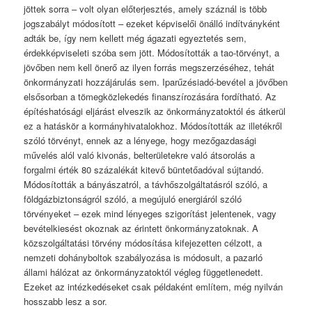
jöttek sorra – volt olyan előterjesztés, amely száznál is több
jogszabályt módosított – ezeket képviselői önálló indítványként
adták be, így nem kellett még ágazati egyeztetés sem,
érdekképviseleti szóba sem jött. Módosították a tao-törvényt, a
jövőben nem kell önerő az ilyen forrás megszerzéséhez, tehát
önkormányzati hozzájárulás sem. Iparűzésiadó-bevétel a jövőben
elsősorban a tömegközlekedés finanszírozására fordítható. Az
építéshatósági eljárást elveszik az önkormányzatoktól és átkerül
ez a hatáskör a kormányhivatalokhoz. Módosították az illetékről
szóló törvényt, ennek az a lényege, hogy mezőgazdasági
művelés alól való kivonás, belterületekre való átsorolás a
forgalmi érték 80 százalékát kitevő büntetőadóval sújtandó.
Módosították a bányászatról, a távhőszolgáltatásról szóló, a
földgázbiztonságról szóló, a megújuló energiáról szóló
törvényeket – ezek mind lényeges szigorítást jelentenek, vagy
bevételkiesést okoznak az érintett önkormányzatoknak. A
közszolgáltatási törvény módosítása kifejezetten célzott, a
nemzeti dohányboltok szabályozása is módosult, a pazarló
állami hálózat az önkormányzatoktól végleg függetlenedett.
Ezeket az intézkedéseket csak példaként említem, még nyilván
hosszabb lesz a sor.