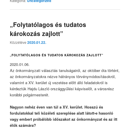
Kategória:
Uncategorized
„Folytatólagos és tudatos
károkozás zajlott”
Közzétéve
2020.01.22.
„FOLYTATÓLAGOS ÉS TUDATOS KÁROKOZÁS ZAJLOTT”
2020.01.06.
Az önkormányzati választás tanulságairól, az október óta történt,
az önkormányzatokra nézve hátrányos törvénymódosításokról,
valamint a XV. kerület új vezetése előtt álló feladatokról is
kérdeztük Hajdu László országgyűlési képviselőt, a városrész
korábbi polgármesterét.
Nagyon nehéz éven van túl a XV. kerület. Hosszú és
fordulatokkal teli közéleti szereplése alatt látott-e hasonló
vagy embert próbálóbb időszakot az önkormányzat és az itt
élők számára?